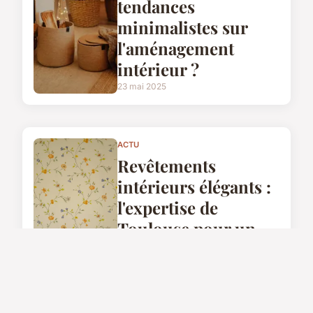
tendances
minimalistes sur
l'aménagement
intérieur ?
23 mai 2025
ACTU
Revêtements
intérieurs élégants :
l'expertise de
Toulouse pour un
style sophistiqué
4 septembre 2025