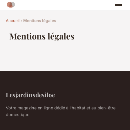
Accueil
›
Mentions légales
Mentions légales
Lesjardinsdesiloe
Votre magazine en ligne dédié à l'habitat et au bien-être
domestique